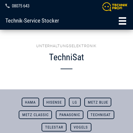
08075 643
Technik-Service Stocker
UNTERHALTUNGSELEKTRONIK
TechniSat
HAMA
HISENSE
LG
METZ BLUE
METZ CLASSIC
PANASONIC
TECHNISAT
TELESTAR
VOGELS