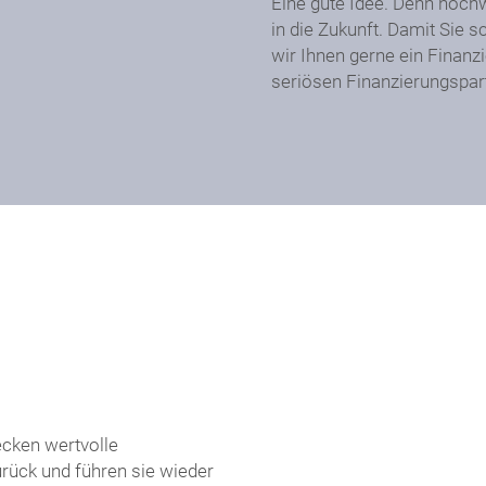
Eine gute Idee. Denn hochw
in die Zukunft. Damit Sie 
wir Ihnen gerne ein Finanz
seriösen Finanzierungspar
ecken wertvolle
urück und führen sie wieder