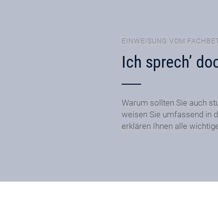
EINWEISUNG VOM FACHBE
Ich sprech’ do
Warum sollten Sie auch st
weisen Sie umfassend in d
erklären Ihnen alle wichtig