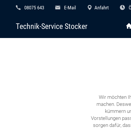
08075 643
E-Mail
Anfahrt
Ö
Technik-Service Stocker
Wir möchten Ih
machen. Desweg
kümmern uns
Vorstellungen pass
sorgen dafür, das