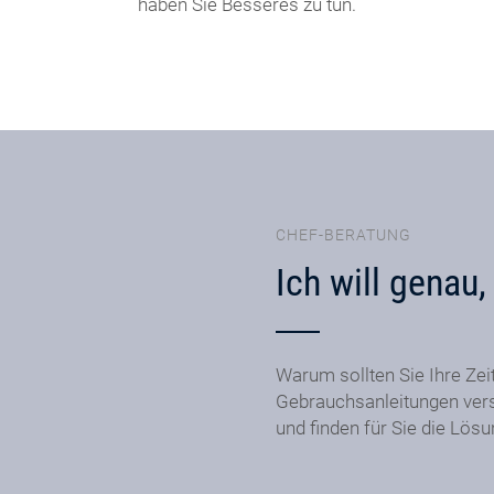
haben Sie Besseres zu tun.
CHEF-BERATUNG
Ich will genau
Warum sollten Sie Ihre Zei
Gebrauchsanleitungen ver
und finden für Sie die Lös