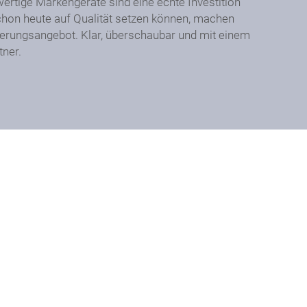
ertige Markengeräte sind eine echte Investition
schon heute auf Qualität setzen können, machen
ierungsangebot. Klar, überschaubar und mit einem
tner.