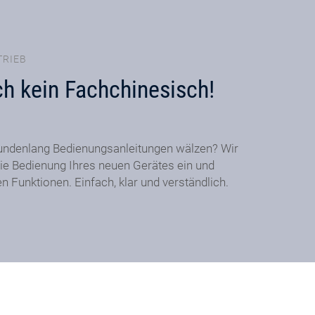
TRIEB
ch kein Fachchinesisch!
undenlang Bedienungsanleitungen wälzen? Wir
ie Bedienung Ihres neuen Gerätes ein und
en Funktionen. Einfach, klar und verständlich.