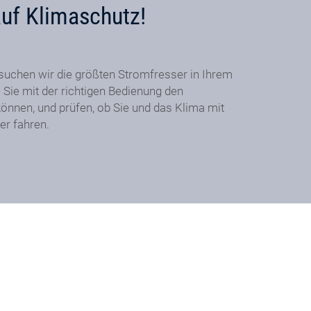
auf Klimaschutz!
suchen wir die größten Stromfresser in Ihrem
 Sie mit der richtigen Bedienung den
önnen, und prüfen, ob Sie und das Klima mit
er fahren.