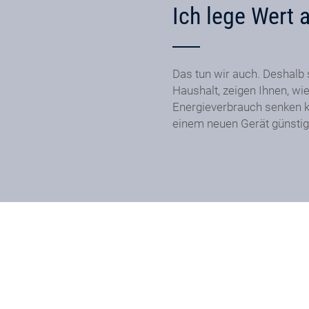
Ich lege Wert 
Das tun wir auch. Deshalb 
Haushalt, zeigen Ihnen, wie
Energieverbrauch senken k
einem neuen Gerät günstig