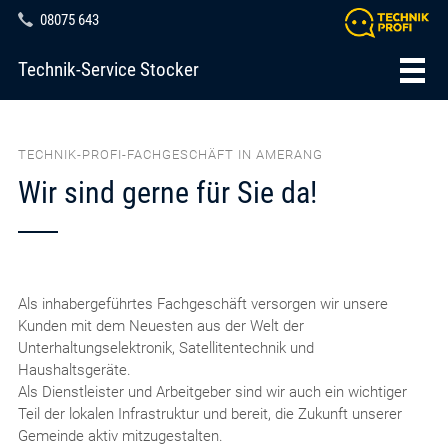
08075 643
Technik-Service Stocker
TECHNIK-PROFI-FACHGESCHÄFT IN AMERANG
Wir sind gerne für Sie da!
Als inhabergeführtes Fachgeschäft versorgen wir unsere
Kunden mit dem Neuesten aus der Welt der
Unterhaltungselektronik, Satellitentechnik und
Haushaltsgeräte.
Als Dienstleister und Arbeitgeber sind wir auch ein wichtiger
Teil der lokalen Infrastruktur und bereit, die Zukunft unserer
Gemeinde aktiv mitzugestalten.